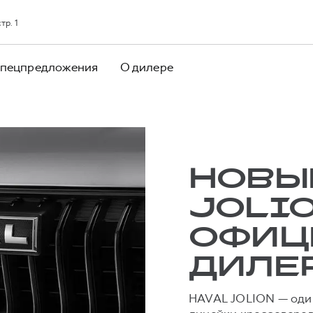
тр. 1
пецпредложения
О дилере
НОВЫ
JOLIO
ОФИЦ
ДИЛЕ
HAVAL JOLION — один