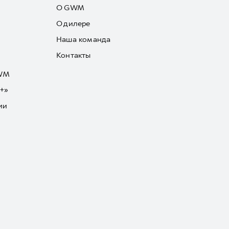
О GWM
О дилере
Наша команда
Контакты
GWM
+»
ии