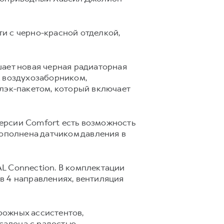
и с черно-красной отделкой,
шает новая черная радиаторная
м воздухозаборником,
лэк-пакетом, который включает
 версии Comfort есть возможность
дополнена датчиком давления в
L Connection. В комплектации
в 4 направлениях, вентиляция
рожных ассистентов,
салона с радостью