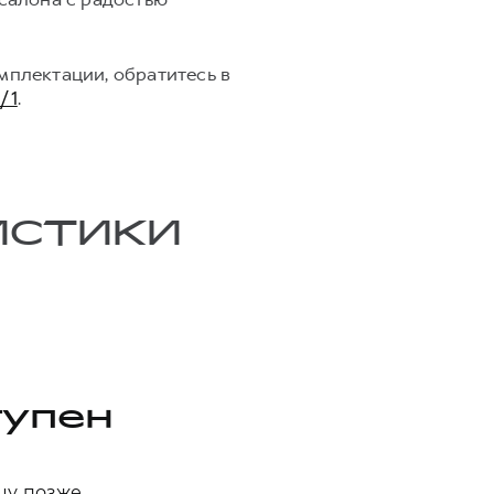
мплектации, обратитесь в
/1
.
ИСТИКИ
тупен
цу позже.