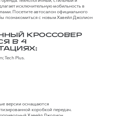
 бренда. Технологичный, стильный и
длагает исключительную мобильность в
делами. Посетите автосалон официального
обы познакомиться с новым Хавейл Джолион
ННЫЙ КРОССОВЕР
Я В 4
ТАЦИЯХ:
m; Tech Plus.
ные версии оснащаются
отизированной коробкой передач.
лноприводный Хавейл Джолион