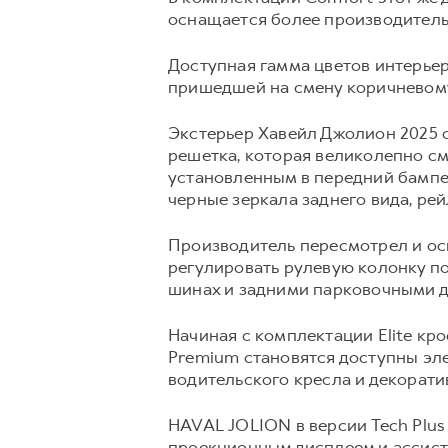
оснащается более производитель
Доступная гамма цветов интерье
пришедшей на смену коричневому
Экстерьер Хавейл Джолион 2025 с
решетка, которая великолепно см
установленным в передний бампер
черные зеркала заднего вида, ре
Производитель пересмотрел и о
регулировать рулевую колонку по
шинах и задними парковочными д
Начиная с комплектации Elite к
Premium становятся доступны эл
водительского кресла и декорати
HAVAL JOLION в версии Tech Plu
проекционным дисплеем и ассист