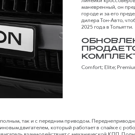
линейки кроссоверов
маневренный, он пре
городе и за его пре
дилера Тон-Авто, чт
2025 года в Тольятти.
ОБНОВЛЕ
ПРОДАЕТС
КОМПЛЕК
Comfort; Elite; Premiu
 полным, так и с передним приводом. Переднепривод
иновым двигателем, который работает в спайке с роб
 двигатель взаимодействует с механической КПП. По