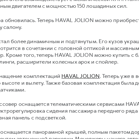
ным двигателем с мощностью 150 лошадиных сил.
ра обновилась. Теперь HAVAL JOLION можно приобрест
 салону.
тал более динамичным и подтянутым. Его кузов укра
отрится в сочетании с головной оптикой и массивны
. Кроме того, теперь HAVAL JOLION можно купить с б
йлинги, расширители колесных арок и спойлер.
снащение комплектаций
HAVAL JOLION
. Теперь уже в
 высоте и вылету. Также базовая комплектация была 
атчиками.
россовер оснащается телематическими сервисами HAVA
ектрорегулировка сидения пассажира переднего ряда 
вная панель с подсветкой.
s оснащается панорамной крышей, полным пакетом до
ентом автономной парковки. Менеджеры нашего авто