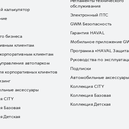
Регламенты технического
обслуживания
й калькулятор
Электронный ПТС
ние
GWM Безопасность
Гарантия HAVAL
го бизнеса
Мобильное приложение 
ивным клиентам
Программа «HAVAL Защита
корпоративным клиентам
Руководства по эксплуатац
управления автопарком
Подписки
ля корпоративных клиентов
Автомобильные аксессуары
изинг
Коллекция CITY
льные аксессуары
Коллекция Базовая
я CITY
Коллекция Детская
я Базовая
я Детская