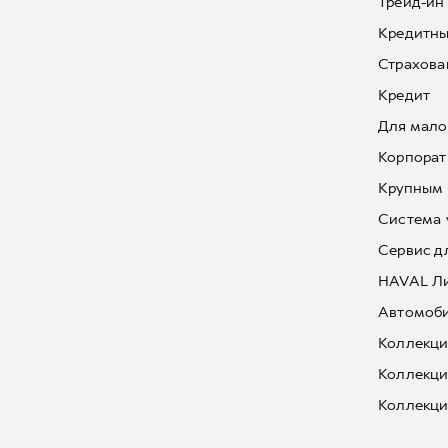
Трейд-ин
Кредитны
Страхова
Кредит
Для мало
Корпорат
Крупным 
Система 
Сервис д
HAVAL Л
Автомоби
Коллекци
Коллекци
Коллекци