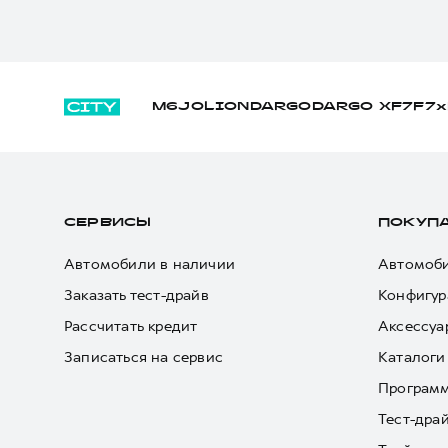
M6
JOLION
DARGO
DARGO Х
F7
F7x
СЕРВИСЫ
ПОКУП
Автомобили в наличии
Автомоби
Заказать тест-драйв
Конфигур
Рассчитать кредит
Аксессуа
Записаться на сервис
Каталоги
Програм
Тест-дра