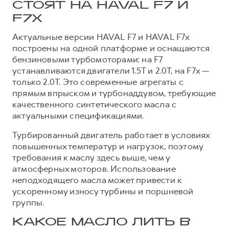
Сервис для корпоративных клиентов
СТОЯТ НА HAVAL F7 И
HAVAL Лизинг
АКСЕССУАРЫ HAVAL
F7X
Автомобильные аксессуары
Актуальные версии HAVAL F7 и HAVAL F7x
построены на одной платформе и оснащаются
АКСЕССУАРЫ HAVAL
Коллекция CITY
бензиновыми турбомоторами: на F7
Автомобильные аксессуары
Коллекция Базовая
устанавливаются двигатели 1.5T и 2.0T, на F7x —
только 2.0T. Это современные агрегаты с
Коллекция CITY
Коллекция Детская
прямым впрыском и турбонаддувом, требующие
Коллекция Базовая
качественного синтетического масла с
актуальными спецификациями.
Коллекция Детская
Турбированный двигатель работает в условиях
повышенных температур и нагрузок, поэтому
требования к маслу здесь выше, чем у
атмосферных моторов. Использование
неподходящего масла может привести к
ускоренному износу турбины и поршневой
группы.
КАКОЕ МАСЛО ЛИТЬ В