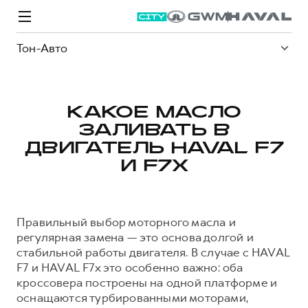
Тон-Авто
КАКОЕ МАСЛО
ЗАЛИВАТЬ В
Модели
Покупателям
Владельцам
Спецпредложения
О дилере
ДВИГАТЕЛЬ HAVAL F7
И F7X
ВЫБОР И ПОКУПКА
СЕРВИС
СПЕЦПРЕДЛОЖЕНИЯ
БРЕНД HAVAL
Автомобили в наличии
Все о сервисе
Покупателям
О бренде
Правильный выбор моторного масла и
регулярная замена — это основа долгой и
Конфигуратор HAVAL
Запись на сервис
Владельцам
Новости
стабильной работы двигателя. В случае с HAVAL
M6
Аксессуары HAVAL
Моторное масло
О GWM
JOLION
F7 и HAVAL F7x это особенно важно: оба
от 2 049 000 ₽
от 2 049 000 ₽
кроссовера построены на одной платформе и
Каталоги и прайс-листы
Стоимость ТО
оснащаются турбированными моторами,
Программа «HAVAL Защита+»
ИНФОРМАЦИЯ О ДИЛЕРЕ