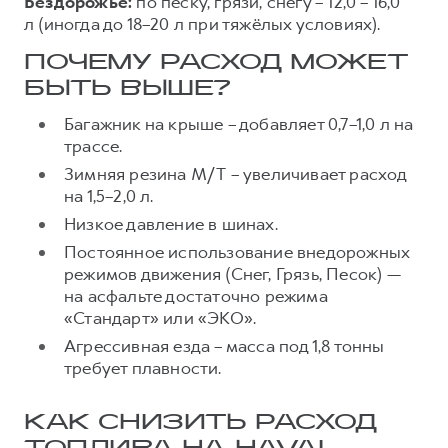
Бездорожье:
по песку, грязи, снегу – 12,0 – 16,0
л (иногда до 18–20 л при тяжёлых условиях).
ПОЧЕМУ РАСХОД МОЖЕТ
БЫТЬ ВЫШЕ?
Багажник на крыше – добавляет 0,7–1,0 л на
трассе.
Зимняя резина M/T – увеличивает расход
на 1,5–2,0 л.
Низкое давление в шинах.
Постоянное использование внедорожных
режимов движения (Снег, Грязь, Песок) —
на асфальте достаточно режима
«Стандарт» или «ЭКО».
Агрессивная езда – масса под 1,8 тонны
требует плавности.
КАК СНИЗИТЬ РАСХОД