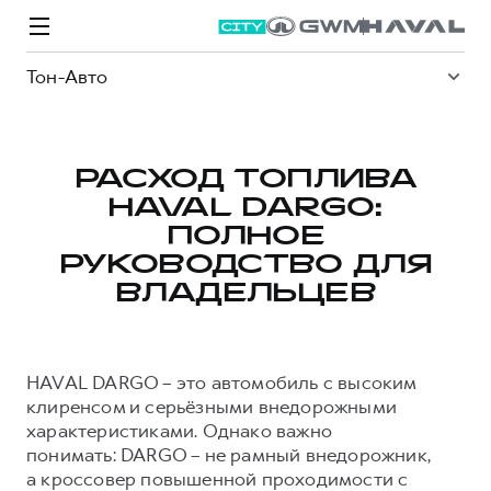
Тон-Авто
РАСХОД ТОПЛИВА
HAVAL DARGO:
Модели
Покупателям
Владельцам
Спецпредложения
О дилере
ПОЛНОЕ
РУКОВОДСТВО ДЛЯ
ВЛАДЕЛЬЦЕВ
ВЫБОР И ПОКУПКА
СЕРВИС
СПЕЦПРЕДЛОЖЕНИЯ
БРЕНД HAVAL
Автомобили в наличии
Все о сервисе
Покупателям
О бренде
HAVAL DARGO – это автомобиль с высоким
Конфигуратор HAVAL
Запись на сервис
Владельцам
Новости
клиренсом и серьёзными внедорожными
M6
Аксессуары HAVAL
Моторное масло
О GWM
JOLION
характеристиками. Однако важно
от 2 049 000 ₽
от 2 049 000 ₽
Каталоги и прайс-листы
Стоимость ТО
понимать: DARGO – не рамный внедорожник,
а кроссовер повышенной проходимости с
Программа «HAVAL Защита+»
ИНФОРМАЦИЯ О ДИЛЕРЕ