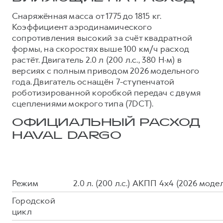
Сервис для корпоративных клиентов
Снаряжённая масса от 1775 до 1815 кг.
HAVAL Лизинг
АКСЕССУАРЫ HAVAL
Коэффициент аэродинамического
Автомобильные аксессуары
сопротивления высокий за счёт квадратной
формы, на скоростях выше 100 км/ч расход
АКСЕССУАРЫ HAVAL
Коллекция CITY
растёт. Двигатель 2.0 л (200 л.с., 380 Н·м) в
Автомобильные аксессуары
Коллекция Базовая
версиях с полным приводом 2026 модельного
года. Двигатель оснащён 7-ступенчатой
Коллекция CITY
Коллекция Детская
роботизированной коробкой передач с двумя
Коллекция Базовая
сцеплениями мокрого типа (7DCT).
Коллекция Детская
ОФИЦИАЛЬНЫЙ РАСХОД
HAVAL DARGO
Режим
2.0 л. (200 л.с.) АКПП 4х4 (2026 моде
Городской
цикл