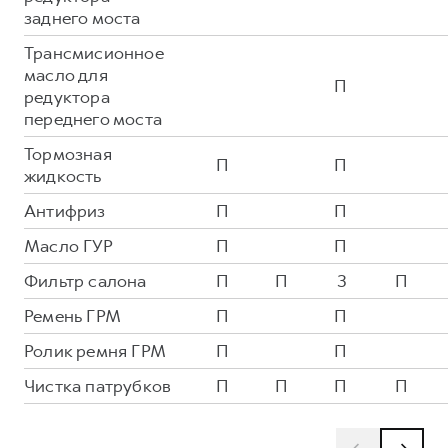
заднего моста
Трансмисионное
масло для
П
редуктора
переднего моста
Тормозная
П
П
жидкость
Антифриз
П
П
Масло ГУР
П
П
Фильтр салона
П
П
З
П
Ремень ГРМ
П
П
Ролик ремня ГРМ
П
П
Чистка патрубков
П
П
П
П