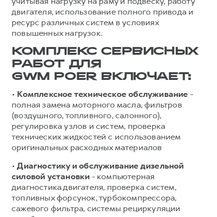
учитывая нагрузку на раму и подвеску, работу
Сервис для корпоративных клиентов
двигателя, использование полного привода и
HAVAL Лизинг
АКСЕССУАРЫ HAVAL
ресурс различных систем в условиях
повышенных нагрузок.
Автомобильные аксессуары
АКСЕССУАРЫ HAVAL
Коллекция CITY
КОМПЛЕКС СЕРВИСНЫХ
Автомобильные аксессуары
Коллекция Базовая
РАБОТ ДЛЯ
GWM POER ВКЛЮЧАЕТ:
Коллекция CITY
Коллекция Детская
•
Комплексное техническое обслуживание
-
Коллекция Базовая
полная замена моторного масла, фильтров
Коллекция Детская
(воздушного, топливного, салонного),
регулировка узлов и систем, проверка
технических жидкостей с использованием
оригинальных расходных материалов
•
Диагностику и обслуживание дизельной
силовой установки
- компьютерная
диагностика двигателя, проверка систем,
топливных форсунок, турбокомпрессора,
сажевого фильтра, системы рециркуляции