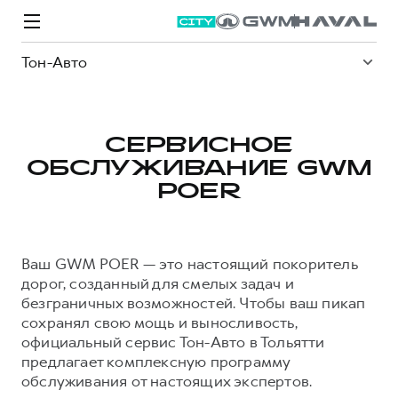
Тон-Авто
СЕРВИСНОЕ
ОБСЛУЖИВАНИЕ GWM
Модели
Покупателям
Владельцам
Спецпредложения
О дилере
POER
ВЫБОР И ПОКУПКА
СЕРВИС
СПЕЦПРЕДЛОЖЕНИЯ
БРЕНД HAVAL
Ваш GWM POER — это настоящий покоритель
Автомобили в наличии
Все о сервисе
Покупателям
О бренде
дорог, созданный для смелых задач и
безграничных возможностей. Чтобы ваш пикап
Конфигуратор HAVAL
Запись на сервис
Владельцам
Новости
сохранял свою мощь и выносливость,
M6
Аксессуары HAVAL
Моторное масло
О GWM
JOLION
официальный сервис Тон-Авто в Тольятти
от 2 049 000 ₽
от 2 049 000 ₽
предлагает комплексную программу
Каталоги и прайс-листы
Стоимость ТО
обслуживания от настоящих экспертов.
Программа «HAVAL Защита+»
ИНФОРМАЦИЯ О ДИЛЕРЕ