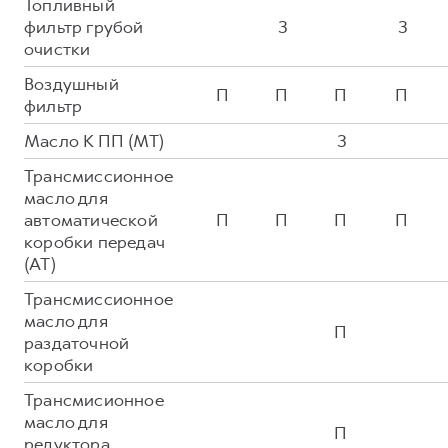
Топливный
фильтр грубой
З
З
очистки
Воздушный
П
П
П
П
фильтр
Масло К ПП (MT)
З
Трансмиссионное
масло для
автоматической
П
П
П
П
коробки передач
(AT)
Трансмиссионное
масло для
П
раздаточной
коробки
Трансмисионное
масло для
П
редуктора