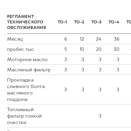
РЕГЛАМЕНТ
ТЕХНИЧЕСКОГО
ТО-1
ТО-2
ТО-3
ТО-4
Т
ОБСЛУЖИВАНИЯ
Месяц
6
12
24
36
пробег, тыс.
5
10
20
30
Моторное масло
З
З
З
З
Масляный фильтр
З
З
З
З
Прокладка
сливного болта
З
З
З
З
масляного
поддона
Топливный
фильтр тонкой
З
очистки