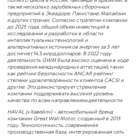
полного цикла в России, Таиланде и Бразилии, а
также несколько зарубежных сборочных
предприятий в Эквадоре, Пакистане, Малайзии
и других странах. Согласно стратегии компании
до 2025 года, общий объем инвестиций в
исследования и разработки в области
интеллектуальных технологий и
альтернативных источников энергии за 5 лет
достигнет 14,5 млрд долларов. В 2022 году
деятельность GWM была высоко оценена в ходе
проведения международных аттестаций, таких
как рейтинг безопасности ANCAP, рейтинг
степени удовлетворенности клиентов CACSI и
другие. Это демонстрирует стремление
компании поддерживать высокий уровень
качества по всем направлениям деятельности.
HAVAL («Хавейл») – автомобильный бренд
компании Great Wall Motor, созданный в 2013
году. Технологичность, современная
производственная база, интегрированная сеть