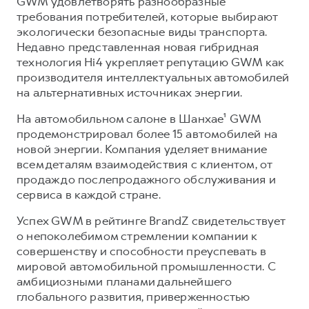
GWM удовлетворять разнообразные
требования потребителей, которые выбирают
экологически безопасные виды транспорта.
Недавно представленная новая гибридная
технология Hi4 укрепляет репутацию GWM как
производителя интеллектуальных автомобилей
на альтернативных источниках энергии.
На автомобильном салоне в Шанхае¹ GWM
продемонстрировал более 15 автомобилей на
новой энергии. Компания уделяет внимание
всем деталям взаимодействия с клиентом, от
продаж до послепродажного обслуживания и
сервиса в каждой стране.
Успех GWM в рейтинге BrandZ свидетельствует
о непоколебимом стремлении компании к
совершенству и способности преуспевать в
мировой автомобильной промышленности. С
амбициозными планами дальнейшего
глобального развития, приверженностью