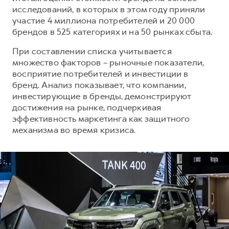
Сервис для корпоративных клиентов
исследований, в которых в этом году приняли
HAVAL Лизинг
АКСЕССУАРЫ HAVAL
участие 4 миллиона потребителей и 20 000
брендов в 525 категориях и на 50 рынках сбыта.
Автомобильные аксессуары
При составлении списка учитывается
АКСЕССУАРЫ HAVAL
Коллекция CITY
множество факторов – рыночные показатели,
Автомобильные аксессуары
Коллекция Базовая
восприятие потребителей и инвестиции в
Коллекция CITY
Коллекция Детская
бренд. Анализ показывает, что компании,
инвестирующие в бренды, демонстрируют
Коллекция Базовая
достижения на рынке, подчеркивая
Коллекция Детская
эффективность маркетинга как защитного
механизма во время кризиса.