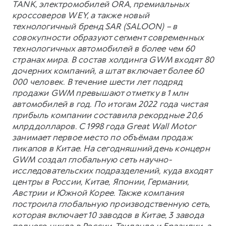
TANK, электромобилей ORA, премиальных
кроссоверов WEY, а также новый
технологичный бренд SAR (SALOON) – в
совокупности образуют сегмент современных
технологичных автомобилей в более чем 60
странах мира. В состав холдинга GWM входят 80
дочерних компаний, а штат включает более 60
000 человек. В течение шести лет подряд
продажи GWM превышают отметку в 1 млн
автомобилей в год. По итогам 2022 года чистая
прибыль компании составила рекордные 20,6
млрд долларов. С 1998 года Great Wall Motor
занимает первое место по объёмам продаж
пикапов в Китае. На сегодняшний день концерн
GWM создал глобальную сеть научно-
исследовательских подразделений, куда входят
центры в России, Китае, Японии, Германии,
Австрии и Южной Корее. Также компания
построила глобальную производственную сеть,
которая включает 10 заводов в Китае, 3 завода