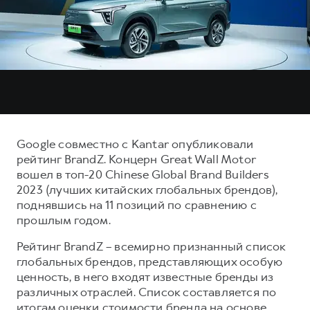
Тест-драйв
СЕРВИСНОЕ ОБСЛУЖИВАНИЕ
О дилере
Трейд-ин
Нулевое ТО
Наша команда
DARGO
DARGO X
Программа «Помощь на дороге»
Контакты
от 3 199 000 ₽
от 3 499 000 ₽
КРЕДИТ И СТРАХОВАНИЕ
Регламенты технического обслуживания
Кредитный калькулятор
Электронный ПТС
Страхование
Google совместно c Kantar опубликовали
Кредит
ПОДДЕРЖКА
рейтинг BrandZ. Концерн Great Wall Motor
F7
F7X
вошел в топ-20 Chinese Global Brand Builders
GWM Безопасность
от 2 899 000 ₽
от 3 599 000 ₽
2023 (лучших китайских глобальных брендов),
КОРПОРАТИВНЫМ КЛИЕНТАМ
Гарантия HAVAL
поднявшись на 11 позиций по сравнению с
прошлым годом.
Для малого бизнеса
Мобильное приложение GWM
Корпоративным клиентам
Программа «HAVAL Защита+»
Рейтинг BrandZ – всемирно признанный список
глобальных брендов, представляющих особую
Крупным корпоративным клиентам
Руководства по эксплуатации
ценность, в него входят известные бренды из
POER
от 3 449 000 ₽
Система управления автопарком
Подписки
различных отраслей. Список составляется по
итогам оценки стоимости бренда на основе