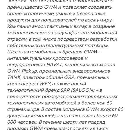
энергии. Это обеспечивает технологическое
преимущество GWM и позволяет создавать
более экологичные, умные и безопасные
продукты для пользователей по всему миру.
Компания вносит активный вклад в создание
технологического ландшафта автомобильной
отрасли, в том числе посредством разработки
собственных интеллектуальных платформ.
Шесть автомобильных брендов GWM –
интеллектуальных кроссоверов и
внедорожников HAVAL, выносливых пикапов
GWM Pickup, премиальных внедорожников
TANK, электромобилей ORA, премиальных
кроссоверов WEY, а также новый
технологичный бренд SAR (SALOON) – в
совокупности образуют сегмент современных
технологичных автомобилей в более чем 60
странах мира. В состав холдинга GWM входят 80
дочерних компаний, а штат включает более 60
000 человек. В течение шести лет подряд
продажи GWM превышают отметку в 1 млн