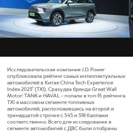
Тест-драйв
СЕРВИСНОЕ ОБСЛУЖИВАНИЕ
О дилере
Трейд-ин
Нулевое ТО
Наша команда
DARGO
DARGO X
Программа «Помощь на дороге»
Контакты
от 3 199 000 ₽
от 3 499 000 ₽
КРЕДИТ И СТРАХОВАНИЕ
Регламенты технического обслуживания
Кредитный калькулятор
Электронный ПТС
Страхование
Кредит
ПОДДЕРЖКА
Исследовательская компания J.D. Power
F7
F7X
опубликовала рейтинг самых интеллектуальных
GWM Безопасность
от 2 899 000 ₽
от 3 599 000 ₽
автомобилей в Китае China Tech Experience
КОРПОРАТИВНЫМ КЛИЕНТАМ
Гарантия HAVAL
Index 2023¹ (TXI). Сразу два бренда Great Wall
Motor: TANK и HAVAL – попали в топ-15 рейтинга
Для малого бизнеса
Мобильное приложение GWM
TXI в массовом сегменте топливных
Корпоративным клиентам
Программа «HAVAL Защита+»
автомобилей, расположившись на второй и
Крупным корпоративным клиентам
Руководства по эксплуатации
тринадцатой строчке с 545 и 518 баллами
POER
соответственно. Всего для исследования в
от 3 449 000 ₽
Система управления автопарком
Подписки
сегменте автомобилей с ДВС были отобраны