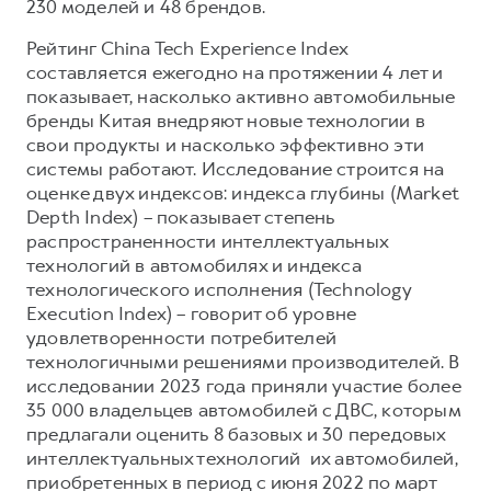
Сервис для корпоративных клиентов
230 моделей и 48 брендов.
HAVAL Лизинг
АКСЕССУАРЫ HAVAL
Рейтинг China Tech Experience Index
составляется ежегодно на протяжении 4 лет и
Автомобильные аксессуары
показывает, насколько активно автомобильные
АКСЕССУАРЫ HAVAL
Коллекция CITY
бренды Китая внедряют новые технологии в
свои продукты и насколько эффективно эти
Автомобильные аксессуары
Коллекция Базовая
системы работают. Исследование строится на
Коллекция CITY
Коллекция Детская
оценке двух индексов: индекса глубины (Market
Коллекция Базовая
Depth Index) – показывает степень
распространенности интеллектуальных
Коллекция Детская
технологий в автомобилях и индекса
технологического исполнения (Technology
Execution Index) – говорит об уровне
удовлетворенности потребителей
технологичными решениями производителей. В
исследовании 2023 года приняли участие более
35 000 владельцев автомобилей с ДВС, которым
предлагали оценить 8 базовых и 30 передовых
интеллектуальных технологий их автомобилей,
приобретенных в период с июня 2022 по март