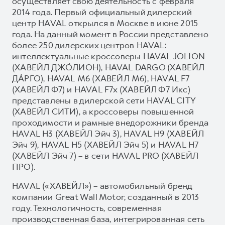
осуществляет свою деятельность с февраля
2014 года. Первый официальный дилерский
центр HAVAL открылся в Москве в июне 2015
года. На данный момент в России представлено
более 250 дилерских центров HAVAL:
интеллектуальные кроссоверы HAVAL JOLION
(ХАВЕЙЛ ДЖО́ЛИОН), HAVAL DARGO (ХАВЕЙЛ
ДА́РГО), HAVAL М6 (ХАВЕЙЛ M6), HAVAL F7
(ХАВЕЙЛ Ф7) и HAVAL F7x (ХАВЕЙЛ Ф7 Икс)
представлены в дилерской сети HAVAL CITY
(ХАВЕЙЛ СИТИ), а кроссоверы повышенной
проходимости и рамные внедорожники бренда
HAVAL H3 (ХАВЕЙЛ Эйч 3), HAVAL H9 (ХАВЕЙЛ
Эйч 9), HAVAL H5 (ХАВЕЙЛ Эйч 5) и HAVAL H7
(ХАВЕЙЛ Эйч 7) – в сети HAVAL PRO (ХАВЕЙЛ
ПРО).
HAVAL («ХАВЕЙЛ») – автомобильный бренд
компании Great Wall Motor, созданный в 2013
году. Технологичность, современная
производственная база, интегрированная сеть