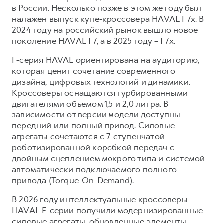
Сервис для корпоративных клиентов
в России. Несколько позже в этом же году был
HAVAL Лизинг
АКСЕССУАРЫ HAVAL
налажен выпуск купе-кроссовера HAVAL F7x. В
2024 году на российский рынок вышло новое
Автомобильные аксессуары
поколение HAVAL F7, а в 2025 году – F7x.
АКСЕССУАРЫ HAVAL
Коллекция CITY
F-серия HAVAL ориентирована на аудиторию,
Автомобильные аксессуары
Коллекция Базовая
которая ценит сочетание современного
дизайна, цифровых технологий и динамики.
Коллекция CITY
Коллекция Детская
Кроссоверы оснащаются турбированными
Коллекция Базовая
двигателями объемом 1,5 и 2,0 литра. В
Коллекция Детская
зависимости от версии модели доступны
передний или полный привод. Силовые
агрегаты сочетаются с 7-ступенчатой
роботизированной коробкой передач с
двойным сцеплением мокрого типа и системой
автоматически подключаемого полного
привода (Torque-On-Demand).
В 2026 году интеллектуальные кроссоверы
HAVAL F-серии получили модернизированные
силовые агрегаты, обновленные элементы