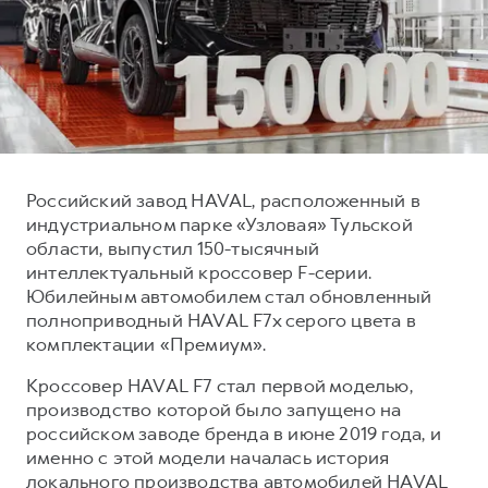
Тест-драйв
СЕРВИСНОЕ ОБСЛУЖИВАНИЕ
О дилере
Трейд-ин
Нулевое ТО
Наша команда
DARGO
DARGO X
Программа «Помощь на дороге»
Контакты
от 3 199 000 ₽
от 3 499 000 ₽
КРЕДИТ И СТРАХОВАНИЕ
Регламенты технического обслуживания
Кредитный калькулятор
Электронный ПТС
Российский завод HAVAL, расположенный в
Страхование
индустриальном парке «Узловая» Тульской
Кредит
ПОДДЕРЖКА
области, выпустил 150-тысячный
F7
F7X
интеллектуальный кроссовер F-серии.
GWM Безопасность
от 2 899 000 ₽
от 3 599 000 ₽
Юбилейным автомобилем стал обновленный
КОРПОРАТИВНЫМ КЛИЕНТАМ
Гарантия HAVAL
полноприводный HAVAL F7x серого цвета в
комплектации «Премиум».
Для малого бизнеса
Мобильное приложение GWM
Кроссовер HAVAL F7 стал первой моделью,
Корпоративным клиентам
Программа «HAVAL Защита+»
производство которой было запущено на
Крупным корпоративным клиентам
Руководства по эксплуатации
российском заводе бренда в июне 2019 года, и
POER
от 3 449 000 ₽
Система управления автопарком
Подписки
именно с этой модели началась история
локального производства автомобилей HAVAL