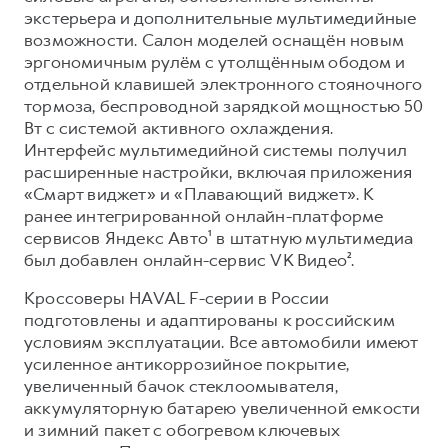
экстерьера и дополнительные мультимедийные
возможности. Салон моделей оснащён новым
эргономичным рулём с утолщённым ободом и
отдельной клавишей электронного стояночного
тормоза, беспроводной зарядкой мощностью 50
Вт с системой активного охлаждения.
Интерфейс мультимедийной системы получил
расширенные настройки, включая приложения
«Смарт виджет» и «Плавающий виджет». К
ранее интегрированной онлайн-платформе
сервисов Яндекс Авто¹ в штатную мультимедиа
был добавлен онлайн-сервис VK Видео².
Кроссоверы HAVAL F-серии в России
подготовлены и адаптированы к российским
условиям эксплуатации. Все автомобили имеют
усиленное антикоррозийное покрытие,
увеличенный бачок стеклоомывателя,
аккумуляторную батарею увеличенной емкости
и зимний пакет с обогревом ключевых