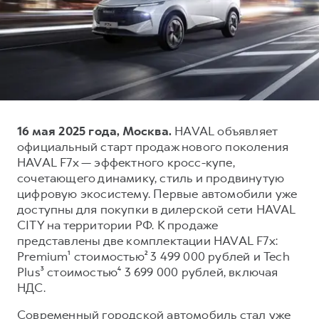
Тест-драйв
СЕРВИСНОЕ ОБСЛУЖИВАНИЕ
О дилере
Трейд-ин
Нулевое ТО
Наша команда
DARGO
DARGO X
Программа «Помощь на дороге»
Контакты
от 3 199 000 ₽
от 3 499 000 ₽
КРЕДИТ И СТРАХОВАНИЕ
Регламенты технического обслуживания
Кредитный калькулятор
Электронный ПТС
16 мая 2025 года, Москва.
HAVAL объявляет
Страхование
официальный старт продаж нового поколения
Кредит
ПОДДЕРЖКА
HAVAL F7x — эффектного кросс-купе,
F7
F7X
сочетающего динамику, стиль и продвинутую
GWM Безопасность
от 2 899 000 ₽
от 3 599 000 ₽
цифровую экосистему. Первые автомобили уже
КОРПОРАТИВНЫМ КЛИЕНТАМ
Гарантия HAVAL
доступны для покупки в дилерской сети HAVAL
CITY на территории РФ. К продаже
Для малого бизнеса
Мобильное приложение GWM
представлены две комплектации HAVAL F7x:
Корпоративным клиентам
Программа «HAVAL Защита+»
Premium¹ стоимостью² 3 499 000 рублей и Tech
Plus³ стоимостью⁴ 3 699 000 рублей, включая
Крупным корпоративным клиентам
Руководства по эксплуатации
POER
НДС.
от 3 449 000 ₽
Система управления автопарком
Подписки
Современный городской автомобиль стал уже