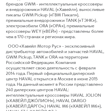
брендов GWM - интеллектуальные кроссоверы
и внедорожники HAVAL («Хавейл»), выносливые
пикапы GWM Pickup («ГВМ Пикап»),
премиальные внедорожники TANK («ТЭНК»),
электромобили ORA («ОРА»), премиальные
кроссоверы WEY («ВЕЙ») - представлены более
чем в 170 странах и регионах мира.
ООО «Хавейл Мотор Рус» - эксклюзивный
дистрибьютор автомобилей и запчастей HAVAL,
GWM Pickup, TANK и ORA на территории
Российской Федерации. Компания
осуществляет свою деятельность с февраля
2014 года. Первый официальный дилерский
центр HAVAL открылся в Москве в июне 2015
года. На данный момент в России представлено
240 дилерских центров HAVAL:
интеллектуальные кроссоверы HAVAL JOLION
(«ХАВЕЙЛ ДЖО́ЛИОН»), HAVAL DARGO
(«ХАВЕЙЛ ДА́РГО»,) HAVAL М6 («ХАВЕЙЛ M6»),