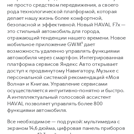
Сервис для корпоративных клиентов
не просто средством передвижения, а своего
HAVAL Лизинг
АКСЕССУАРЫ HAVAL
рода технологической платформой, которая
делает нашу жизнь более комфортной,
Автомобильные аксессуары
безопасной и эффективной. Новый HAVAL F7x —
АКСЕССУАРЫ HAVAL
Коллекция CITY
это стильный автомобиль для города,
отражающий тенденции нашего времени. Новое
Автомобильные аксессуары
Коллекция Базовая
мобильное приложение GWM⁵ дает
Коллекция CITY
Коллекция Детская
возможность удаленно управлять функциями
автомобиля через смартфон. Интегрированная
Коллекция Базовая
платформа сервисов Яндекс Авто открывает
Коллекция Детская
доступ к продвинутому Навигатору, Музыке с
персональной системой рекомендаций «Моя
Волна» и Книгам. Управление сервисами
осуществляется интуитивно-понятно и быстро.
А интеллектуальный голосовой ассистент
HAVAL позволяет управлять более 800
функциями автомобиля.
Все необходимое — под рукой: мультимедиа с
экраном 14,6 дюйма, цифровая панель приборов