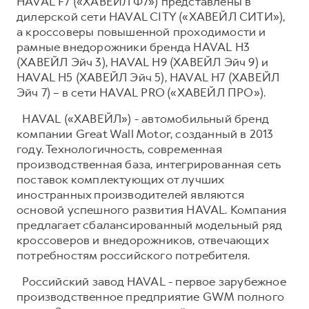
HAVAL F7 («ХАВЕЙЛ Ф7») представлены в
дилерской сети HAVAL CITY («ХАВЕЙЛ СИТИ»),
а кроссоверы повышенной проходимости и
рамные внедорожники бренда HAVAL H3
(ХАВЕЙЛ Эйч 3), HAVAL H9 (ХАВЕЙЛ Эйч 9) и
HAVAL H5 (ХАВЕЙЛ Эйч 5), HAVAL H7 (ХАВЕЙЛ
Эйч 7) – в сети HAVAL PRO («ХАВЕЙЛ ПРО»).
HAVAL («ХАВЕЙЛ») - автомобильный бренд
компании Great Wall Motor, созданный в 2013
году. Технологичность, современная
производственная база, интегрированная сеть
поставок комплектующих от лучших
иностранных производителей являются
основой успешного развития HAVAL. Компания
предлагает сбалансированный модельный ряд
кроссоверов и внедорожников, отвечающих
потребностям российского потребителя.
Российский завод HAVAL - первое зарубежное
производственное предприятие GWM полного