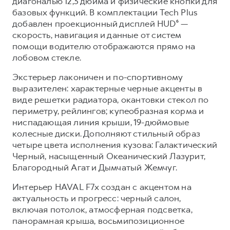
диагональю 12,3 дюйма и физические кнопки для
базовых функций. В комплектации Tech Plus
добавлен проекционный дисплей HUD⁶ —
скорость, навигация и данные от систем
помощи водителю отображаются прямо на
лобовом стекле.
Экстерьер лаконичен и по-спортивному
выразителен: характерные черные акценты в
виде решетки радиатора, окантовки стекол по
периметру, рейлингов; купеобразная корма и
ниспадающая линия крыши, 19-дюймовые
колесные диски. Дополняют стильный образ
четыре цвета исполнения кузова: Галактический
Черный, насыщенный Океанический Лазурит,
Благородный Агат и Дымчатый Жемчуг.
Интерьер HAVAL F7x создан с акцентом на
актуальность и прогресс: черный салон,
включая потолок, атмосферная подсветка,
панорамная крыша, восьмипозиционное