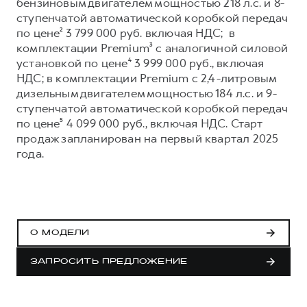
Сервис для корпоративных клиентов
бензиновым двигателем мощностью 218 л.с. и 8-
ступенчатой автоматической коробкой передач
HAVAL Лизинг
АКСЕССУАРЫ HAVAL
по цене² 3 799 000 руб. включая НДС; в
Автомобильные аксессуары
комплектации Premium³ с аналогичной силовой
установкой по цене⁴ 3 999 000 руб., включая
АКСЕССУАРЫ HAVAL
Коллекция CITY
НДС; в комплектации Premium с 2,4-литровым
Автомобильные аксессуары
Коллекция Базовая
дизельным двигателем мощностью 184 л.с. и 9-
ступенчатой автоматической коробкой передач
Коллекция CITY
Коллекция Детская
по цене⁵ 4 099 000 руб., включая НДС. Старт
Коллекция Базовая
продаж запланирован на первый квартал 2025
года.
Коллекция Детская
О МОДЕЛИ
ЗАПРОСИТЬ ПРЕДЛОЖЕНИЕ