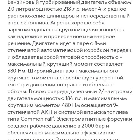
Бензиновый турбированный двигатель объемом
2.0 литра мощностью 218 л.с. имеет 4-х рядное
расположение цилиндров и непосредственный
впрыск топлива. Агрегат хорошо себя
зарекомендовал на других моделях концерна
как надежное и проверенное инженерное
решение. Двигатель идет в паре с 8-ми
ступенчатой автоматической коробкой передач
и обладает высокой тяговой способностью –
максимальный крутящий момент составляет
380 Нм. Широкий диапазон максимального
крутящего момента способствует уверенной
тяге при движении по трассе и облегчает
обгоны. В свою очередь дизельный 2,4-литровый
двигатель мощностью 184 л.с. и максимальным
крутящим моментом 480 Нм оснащается 9-
ступенчатой АКП и системой впрыска топлива
типа Common rail⁶. Электромагнитные форсунки
создают рабочее давление в 2000 бар и
обеспечивают максимально эффективное
сгорание топлива. Это позволяет развивать