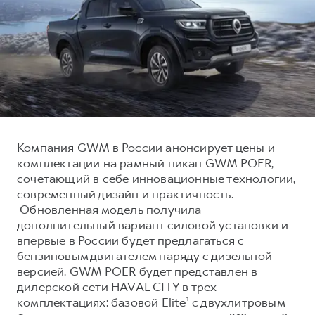
Тест-драйв
СЕРВИСНОЕ ОБСЛУЖИВАНИЕ
О дилере
Трейд-ин
Нулевое ТО
Наша команда
DARGO
DARGO X
Программа «Помощь на дороге»
Контакты
от 3 199 000 ₽
от 3 499 000 ₽
КРЕДИТ И СТРАХОВАНИЕ
Регламенты технического обслуживания
Кредитный калькулятор
Электронный ПТС
Страхование
Компания GWM в России анонсирует цены и
Кредит
ПОДДЕРЖКА
комплектации на рамный пикап GWM POER,
F7
F7X
сочетающий в себе инновационные технологии,
GWM Безопасность
от 2 899 000 ₽
от 3 599 000 ₽
современный дизайн и практичность.
КОРПОРАТИВНЫМ КЛИЕНТАМ
Гарантия HAVAL
Обновленная модель получила
дополнительный вариант силовой установки и
Для малого бизнеса
Мобильное приложение GWM
впервые в России будет предлагаться с
Корпоративным клиентам
Программа «HAVAL Защита+»
бензиновым двигателем наряду с дизельной
версией. GWM POER будет представлен в
Крупным корпоративным клиентам
Руководства по эксплуатации
POER
дилерской сети HAVAL CITY в трех
от 3 449 000 ₽
Система управления автопарком
Подписки
комплектациях: базовой Elite¹ с двухлитровым