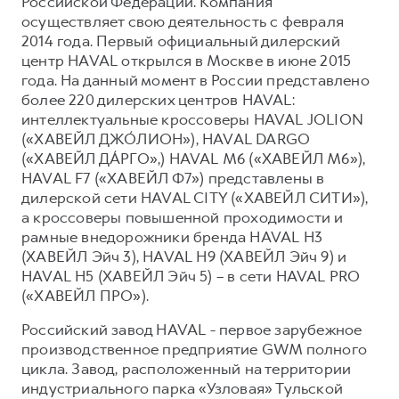
Российской Федерации. Компания
осуществляет свою деятельность с февраля
2014 года. Первый официальный дилерский
центр HAVAL открылся в Москве в июне 2015
года. На данный момент в России представлено
более 220 дилерских центров HAVAL:
интеллектуальные кроссоверы HAVAL JOLION
(«ХАВЕЙЛ ДЖО́ЛИОН»), HAVAL DARGO
(«ХАВЕЙЛ ДА́РГО»,) HAVAL М6 («ХАВЕЙЛ M6»),
HAVAL F7 («ХАВЕЙЛ Ф7») представлены в
дилерской сети HAVAL CITY («ХАВЕЙЛ СИТИ»),
а кроссоверы повышенной проходимости и
рамные внедорожники бренда HAVAL H3
(ХАВЕЙЛ Эйч 3), HAVAL H9 (ХАВЕЙЛ Эйч 9) и
HAVAL H5 (ХАВЕЙЛ Эйч 5) – в сети HAVAL PRO
(«ХАВЕЙЛ ПРО»).
Российский завод HAVAL - первое зарубежное
производственное предприятие GWM полного
цикла. Завод, расположенный на территории
индустриального парка «Узловая» Тульской