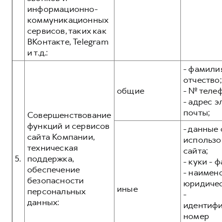
информационно-
коммуникационных
сервисов, таких как
ВКонтакте, Telegram
и т.д.:
- фамилия
отчество;
общие
- № теле
- адрес 
почты;
Совершенствование
функций и сервисов
- данные 
сайта Компании,
использо
техническая
сайта;
5.
поддержка,
- куки - 
обеспечение
- наимен
безопасности
юридичес
иные
персональных
-
данных:
идентиф
номер