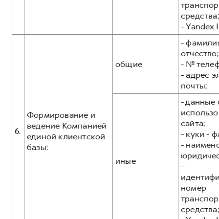
транспор
средства;
- Yandex I
- фамилия
отчество;
общие
- № теле
- адрес 
почты;
- данные 
использо
Формирование и
сайта;
ведение Компанией
6.
- куки - 
единой клиентской
- наимен
базы:
юридичес
иные
-
идентиф
номер
транспор
средства;