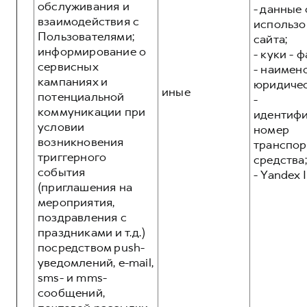
обслуживания и
- данные 
взаимодействия с
использо
Пользователями;
сайта;
информирование о
- куки - 
сервисных
- наимен
кампаниях и
юридичес
иные
потенциальной
-
коммуникации при
идентиф
условии
номер
возникновения
транспор
триггерного
средства;
события
- Yandex I
(приглашения на
мероприятия,
поздравления с
праздниками и т.д.)
посредством push-
уведомлений, e-mail,
sms- и mms-
сообщений,