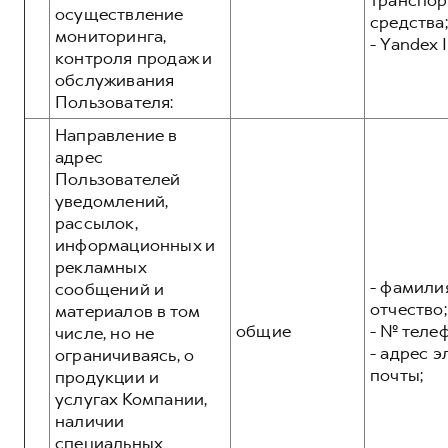
транспор
осуществление
средства;
мониторинга,
- Yandex I
контроля продаж и
обслуживания
Пользователя:
Направление в
адрес
Пользователей
уведомлений,
рассылок,
информационных и
рекламных
- фамилия
сообщений и
отчество;
материалов в том
общие
- № теле
числе, но не
- адрес 
ограничиваясь, о
почты;
продукции и
услугах Компании,
наличии
специальных