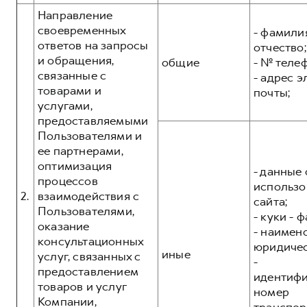
Направление
своевременных
- фамилия
ответов на запросы
отчество;
и обращения,
общие
- № теле
связанные с
- адрес 
товарами и
почты;
услугами,
предоставляемыми
Пользователями и
ее партнерами,
оптимизация
- данные 
процессов
использо
2.
взаимодействия с
сайта;
Пользователями,
- куки - 
оказание
- наимен
консультационных
юридичес
иные
услуг, связанных с
-
предоставлением
идентиф
товаров и услуг
номер
Компании,