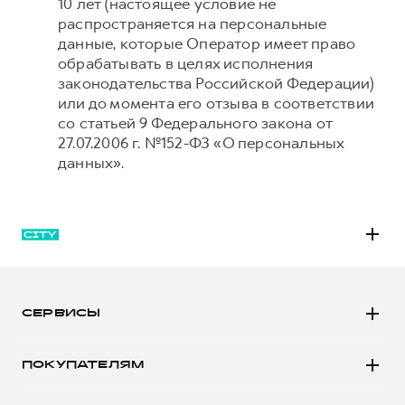
10 лет (настоящее условие не
распространяется на персональные
данные, которые Оператор имеет право
обрабатывать в целях исполнения
законодательства Российской Федерации)
или до момента его отзыва в соответствии
со статьей 9 Федерального закона от
27.07.2006 г. №152-ФЗ «О персональных
данных».
M6
JOLION
СЕРВИСЫ
DARGO
Автомобили в наличии
DARGO Х
ПОКУПАТЕЛЯМ
Заказать тест-драйв
F7
Автомобили в наличии
Рассчитать кредит