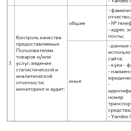
- Yandex I
- фамилия
отчество;
общие
- № теле
- адрес 
почты;
Контроль качества
предоставляемых
- данные 
Пользователям
использо
товаров и/или
сайта;
7.
услуг; ведение
- куки - 
статистической и
- наимен
аналитической
юридичес
иные
отчетности;
-
мониторинг и аудит:
идентиф
номер
транспор
средства;
- Yandex I