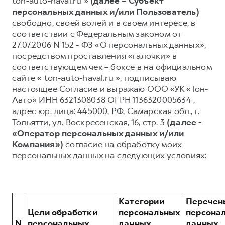
ton-auto-haval.ru »
(далее – Субъект
персональных данных и/или Пользователь)
Тест-драйв
СЕРВИСНОЕ ОБСЛУЖИВАНИЕ
О дилере
свободно, своей волей и в своем интересе, в
Трейд-ин
Нулевое ТО
Наша команда
соответствии с Федеральным законом от
27.07.2006 N 152 - ФЗ «О персональных данных»,
DARGO
DARGO X
Программа «Помощь на дороге»
Контакты
от 3 199 000 ₽
от 3 499 000 ₽
посредством проставления «галочки» в
КРЕДИТ И СТРАХОВАНИЕ
Регламенты технического обслуживания
соответствующем чек – боксе в на официальном
сайте « ton-auto-haval.ru », подписываю
Кредитный калькулятор
Электронный ПТС
настоящее Согласие и выражаю ООО «УК «Тон-
Страхование
Авто» ИНН 6321308038 ОГРН 1136320005634 ,
адрес юр. лица: 445000, РФ, Самарская обл., г.
Кредит
ПОДДЕРЖКА
Тольятти, ул. Воскресенская, 16, стр. 3
(далее -
F7
F7X
GWM Безопасность
от 2 899 000 ₽
от 3 599 000 ₽
«Оператор персональных данных и/или
Компания»)
согласие на обработку моих
КОРПОРАТИВНЫМ КЛИЕНТАМ
Гарантия HAVAL
персональных данных на следующих условиях:
Для малого бизнеса
Мобильное приложение GWM
Корпоративным клиентам
Программа «HAVAL Защита+»
Крупным корпоративным клиентам
Руководства по эксплуатации
Категории
Перечен
POER
от 3 449 000 ₽
Система управления автопарком
Подписки
Цели обработки
персональных
персона
N
персональных
данных,
данных,