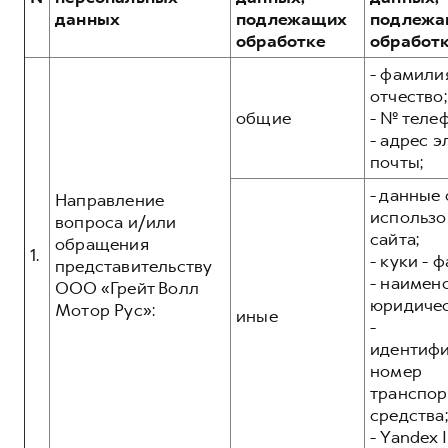
Сервис для корпоративных клиентов
данных
подлежащих
подлежа
HAVAL Лизинг
АКСЕССУАРЫ HAVAL
обработке
обработ
Автомобильные аксессуары
- фамилия
отчество;
АКСЕССУАРЫ HAVAL
Коллекция CITY
общие
- № теле
Автомобильные аксессуары
Коллекция Базовая
- адрес 
почты;
Коллекция CITY
Коллекция Детская
- данные 
Коллекция Базовая
Направление
использо
вопроса и/или
Коллекция Детская
сайта;
обращения
1.
- куки - 
представительству
- наимен
ООО «Грейт Волл
юридичес
Мотор Рус»:
иные
-
идентиф
номер
транспор
средства;
- Yandex I