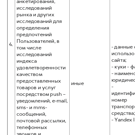
анкетирования,
исследований
рынка и других
исследований для
определения
предпочтений
Пользователей, в
4.
- данные 
том числе
использо
исследований
сайта;
индекса
- куки - 
удовлетворенности
- наимен
качеством
юридичес
предоставленных
иные
-
товаров и услуг
идентиф
посредством push –
номер
уведомлений, e-mail,
транспор
sms- и mms-
средства;
сообщений,
- Yandex I
почтовой рассылки,
телефонных
звонков и