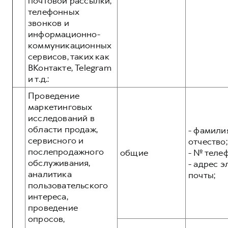
почтовой рассылки,
телефонных
звонков и
информационно-
коммуникационных
сервисов, таких как
ВКонтакте, Telegram
и т.д.:
Проведение
маркетинговых
исследований в
области продаж,
- фамилия
сервисного и
отчество;
послепродажного
общие
- № теле
обслуживания,
- адрес 
аналитика
почты;
пользовательского
интереса,
проведение
опросов,